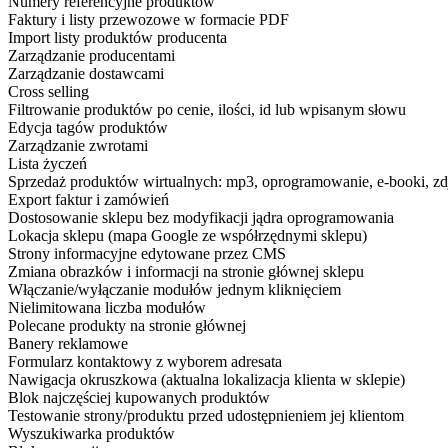
Numery referencyjne produktów
Faktury i listy przewozowe w formacie PDF
Import listy produktów producenta
Zarządzanie producentami
Zarządzanie dostawcami
Cross selling
Filtrowanie produktów po cenie, ilości, id lub wpisanym słowu
Edycja tagów produktów
Zarządzanie zwrotami
Lista życzeń
Sprzedaż produktów wirtualnych: mp3, oprogramowanie, e-booki, zd
Export faktur i zamówień
Dostosowanie sklepu bez modyfikacji jądra oprogramowania
Lokacja sklepu (mapa Google ze współrzędnymi sklepu)
Strony informacyjne edytowane przez CMS
Zmiana obrazków i informacji na stronie głównej sklepu
Włączanie/wyłączanie modułów jednym kliknięciem
Nielimitowana liczba modułów
Polecane produkty na stronie głównej
Banery reklamowe
Formularz kontaktowy z wyborem adresata
Nawigacja okruszkowa (aktualna lokalizacja klienta w sklepie)
Blok najczęściej kupowanych produktów
Testowanie strony/produktu przed udostępnieniem jej klientom
Wyszukiwarka produktów