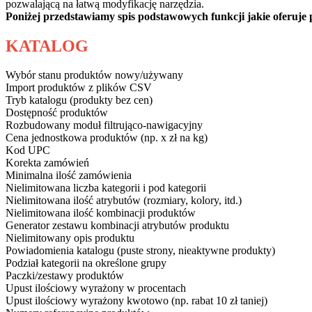
pozwalającą na łatwą modyfikację narzędzia.
Poniżej przedstawiamy spis podstawowych funkcji jakie oferuje 
KATALOG
Wybór stanu produktów nowy/używany
Import produktów z plików CSV
Tryb katalogu (produkty bez cen)
Dostępność produktów
Rozbudowany moduł filtrująco-nawigacyjny
Cena jednostkowa produktów (np. x zł na kg)
Kod UPC
Korekta zamówień
Minimalna ilość zamówienia
Nielimitowana liczba kategorii i pod kategorii
Nielimitowana ilość atrybutów (rozmiary, kolory, itd.)
Nielimitowana ilość kombinacji produktów
Generator zestawu kombinacji atrybutów produktu
Nielimitowany opis produktu
Powiadomienia katalogu (puste strony, nieaktywne produkty)
Podział kategorii na określone grupy
Paczki/zestawy produktów
Upust ilościowy wyrażony w procentach
Upust ilościowy wyrażony kwotowo (np. rabat 10 zł taniej)