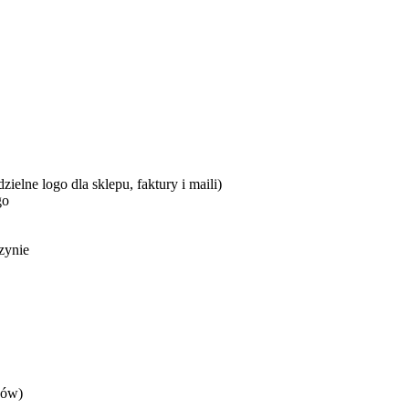
elne logo dla sklepu, faktury i maili)
go
zynie
nów)